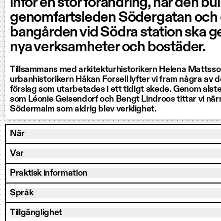
inför en stor förändring, när den bul
genomfartsleden Södergatan och 
bangården vid Södra station ska ge
nya verksamheter och bostäder.
Tillsammans med arkitekturhistorikern Helena Mattss
urbanhistorikern Håkan Forsell lyfter vi fram några av de
förslag som utarbetades i ett tidigt skede. Genom alste
som Léonie Geisendorf och Bengt Lindroos tittar vi nä
Södermalm som aldrig blev verklighet.
När
Var
Praktisk information
Språk
Tillgänglighet