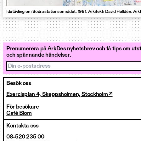
Idétävling om Södra stationsområdet. 1981. Arkitekt: David Helldén. Ar
Prenumerera på ArkDes nyhetsbrev och få tips om utstä
och spännande händelser.
Din e-postadress
Besök oss
Exercisplan 4, Skeppsholmen, Stockholm ↗
För besökare
Café Blom
Kontakta oss
08-520 235 00