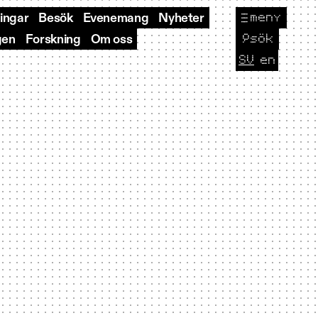
meny
ningar
Besök
Evenemang
Nyheter
🔎
sök
gen
Forskning
Om oss
SV
en
CURRENT L
Byt sp