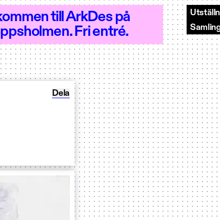
Utställ
kommen till ArkDes på
Samlin
ppsholmen. Fri entré.
 - Öppet 10–18
Dela Unboxing: Söders hjärta
Dela