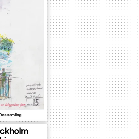
kDes samling.
tockholm