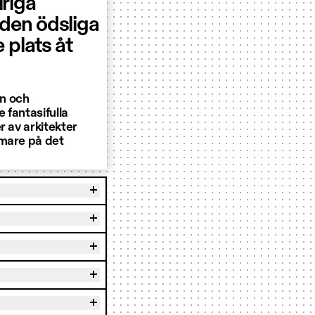
lriga
den ödsliga
 plats åt
on och
 fantasifulla
r av arkitekter
rmare på det