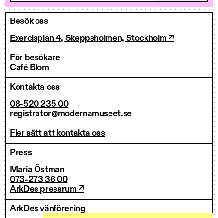
Besök oss
Exercisplan 4, Skeppsholmen, Stockholm ↗
För besökare
Café Blom
Kontakta oss
08-520 235 00
registrator@modernamuseet.se
Fler sätt att kontakta oss
Press
Maria Östman
073-273 36 00
ArkDes pressrum ↗
ArkDes vänförening