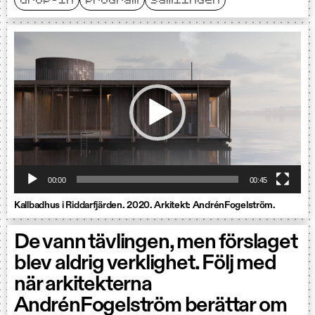
drop-in
program
samlingen
Videospelare
00:00
00:45
Kallbadhus i Riddarfjärden. 2020. Arkitekt: AndrénFogelström.
De vann tävlingen, men förslaget
blev aldrig verklighet. Följ med
när arkitekterna
AndrénFogelström berättar om