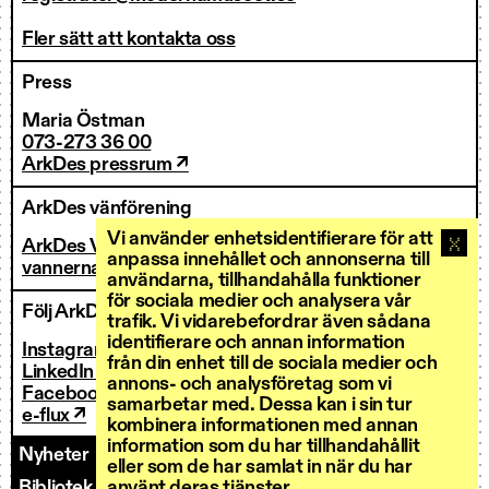
Fler sätt att kontakta oss
Press
Maria Östman
073-273 36 00
ArkDes pressrum ↗
ArkDes vänförening
Vi använder enhetsidentifierare för att
ArkDes Vänner
anpassa innehållet och annonserna till
vannerna@arkdes.se
användarna, tillhandahålla funktioner
för sociala medier och analysera vår
Följ ArkDes
trafik. Vi vidarebefordrar även sådana
identifierare och annan information
Instagram ↗
från din enhet till de sociala medier och
LinkedIn ↗
annons- och analysföretag som vi
Facebook ↗
samarbetar med. Dessa kan i sin tur
e-flux ↗
kombinera informationen med annan
information som du har tillhandahållit
Nyheter
Kontakt
Personal
Fakturering
eller som de har samlat in när du har
använt deras tjänster.
Bibliotek och forskarservice
Utlysningar