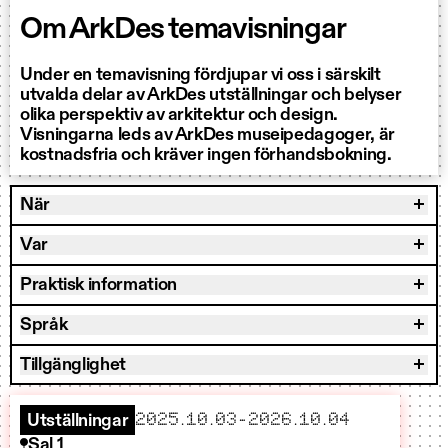
Om ArkDes temavisningar
Under en temavisning fördjupar vi oss i särskilt
utvalda delar av ArkDes utställningar och belyser
olika perspektiv av arkitektur och design.
Visningarna leds av ArkDes museipedagoger, är
kostnadsfria och kräver ingen förhandsbokning.
När
Var
Praktisk information
Språk
Tillgänglighet
startar
slutar
2025.10.03
–
2026.10.04
Utställningar
Sal 1