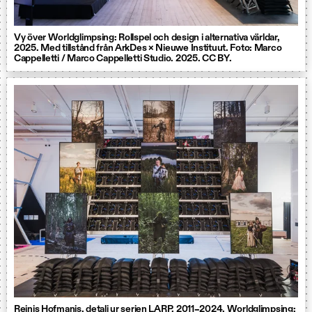
Vy över Worldglimpsing: Rollspel och design i alternativa världar,
2025. Med tillstånd från ArkDes × Nieuwe Instituut. Foto: Marco
Cappelletti / Marco Cappelletti Studio. 2025. CC BY.
Reinis Hofmanis, detalj ur serien LARP, 2011–2024. Worldglimpsing: