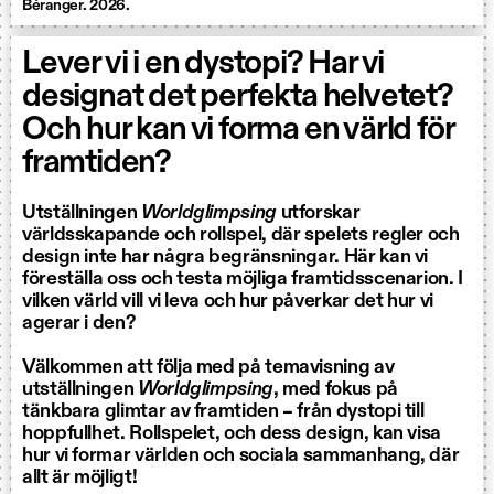
Béranger. 2026.
Lever vi i en dystopi? Har vi
designat det perfekta helvetet?
Och hur kan vi forma en värld för
framtiden?
Utställningen
Worldglimpsing
utforskar
världsskapande och rollspel, där spelets regler och
design inte har några begränsningar. Här kan vi
föreställa oss och testa möjliga framtidsscenarion. I
vilken värld vill vi leva och hur påverkar det hur vi
agerar i den?
Välkommen att följa med på temavisning av
utställningen
Worldglimpsing
, med fokus på
tänkbara glimtar av framtiden – från dystopi till
hoppfullhet. Rollspelet, och dess design, kan visa
hur vi formar världen och sociala sammanhang, där
allt är möjligt!