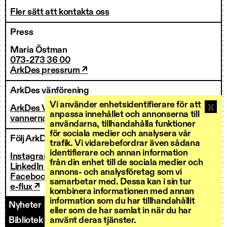
Fler sätt att kontakta oss
Press
Maria Östman
073-273 36 00
ArkDes pressrum ↗
ArkDes vänförening
Vi använder enhetsidentifierare för att
ArkDes Vänner
anpassa innehållet och annonserna till
vannerna@arkdes.se
användarna, tillhandahålla funktioner
för sociala medier och analysera vår
Följ ArkDes
trafik. Vi vidarebefordrar även sådana
identifierare och annan information
Instagram ↗
från din enhet till de sociala medier och
LinkedIn ↗
annons- och analysföretag som vi
Facebook ↗
samarbetar med. Dessa kan i sin tur
e-flux ↗
kombinera informationen med annan
information som du har tillhandahållit
Nyheter
Kontakt
Personal
Fakturering
eller som de har samlat in när du har
använt deras tjänster.
Bibliotek och forskarservice
Utlysningar