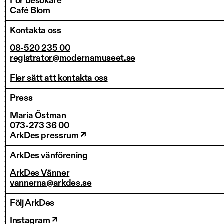
För besökare
Café Blom
Kontakta oss
08-520 235 00
registrator@modernamuseet.se
Fler sätt att kontakta oss
Press
Maria Östman
073-273 36 00
ArkDes pressrum ↗
ArkDes vänförening
ArkDes Vänner
vannerna@arkdes.se
Följ ArkDes
Instagram ↗