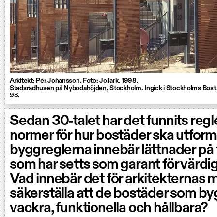
Arkitekt: Per Johansson. Foto: Joliark. 1998.
Stadsradhusen på Nybodahöjden, Stockholm. Ingick i Stockholms Bosta
98.
Sedan 30-talet har det funnits regl
normer för hur bostäder ska utform
byggreglerna innebär lättnader på 
som har setts som garant för värdi
Vad innebär det för arkitekternas m
säkerställa att de bostäder som by
vackra, funktionella och hållbara?