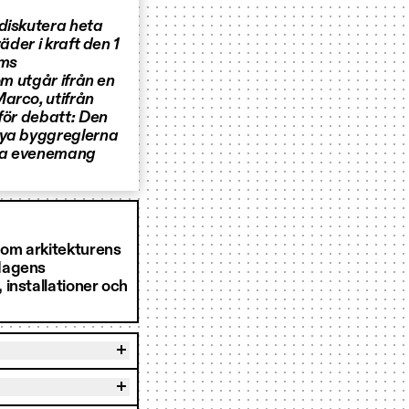
 diskutera heta
äder i kraft den 1
lms
om utgår ifrån en
arco, utifrån
 för debatt: Den
Nya byggreglerna
etta evenemang
 om arkitekturens
ndagens
installationer och