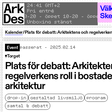
Hoppa till innehållet
Local time
24
41 GMT+2
Väl
Fri entré
Ske
et 10–20 - Öppet 10–20 - Öppet 10–20 
Unboxing stängt
Kalender
/
Plats för debatt: Arkitektens och regelverken
passerat - 2025.02.14
Event
Torget
Plats för debatt: Arkitekt
regelverkens roll i bostad
arkitektur
drop-in
gestaltad livsmiljö
program
samtal & debatt