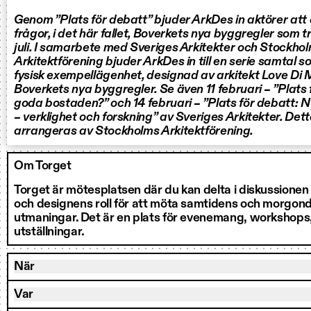
Genom ”Plats för debatt” bjuder ArkDes in aktörer att
frågor, i det här fallet, Boverkets nya byggregler som tr
juli. I samarbete med Sveriges Arkitekter och Stockho
Arkitektförening bjuder ArkDes in till en serie samtal s
fysisk exempellägenhet, designad av arkitekt Love Di M
Boverkets nya byggregler.
Se även 11 februari – ”Plats
goda bostaden?” och 14 februari – ”Plats för debatt: 
– verklighet och forskning” av Sveriges Arkitekter. D
arrangeras av Stockholms Arkitektförening.
Om Torget
Torget är mötesplatsen där du kan delta i diskussionen
och designens roll för att möta samtidens och morgo
utmaningar. Det är en plats för evenemang, workshops, 
utställningar.
När
Var