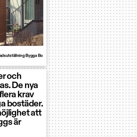
dsutställning Bygga Bo
er och
as. De nya
flera krav
ga bostäder.
öjlighet att
ggs är