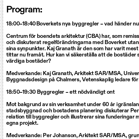
Program:
18:00–18:40 Boverkets nya byggregler – vad händer nu
Centrum för boendets arkitektur (CBA) har, som remiss
och diskuterat regelförändringarna med Boverket utan 
sina synpunkter. Kaj Granath är den som har varit mest
tittar nu framåt. Hur kan vi säkerställa att de bostäde
värdiga bostäder?
Medverkande: Kaj Granath, Arkitekt SAR/MSA, Univers
Byggnadsdesign på Chalmers, Vetenskaplig ledare fö
18:50–19:30 Byggregler – ett nödvändigt ont
Mot bakgrund av sin verksamhet under 60 år i gränsla
stadsbyggnad och bostadens planering diskuterar Per
relation till byggregler och illustrerar sina funderinga
egna projekt.
Medverkande: Per Johanson, Arkitekt SAR/MSA, grund