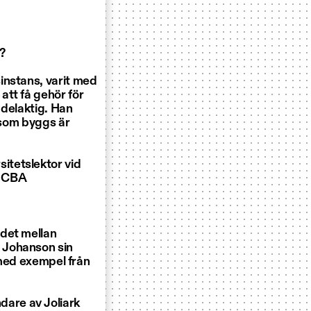
?
instans, varit med
att få gehör för
 delaktig. Han
r som byggs är
itetslektor vid
r CBA
ndet mellan
 Johanson sin
r med exempel från
are av Joliark