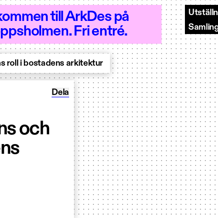
Utställ
kommen till ArkDes på
Samlin
ppsholmen. Fri entré.
- Öppet 10–20
s roll i bostadens arkitektur
Dela Plats för debatt: Arkitektens och regel
Dela
ens och
ens