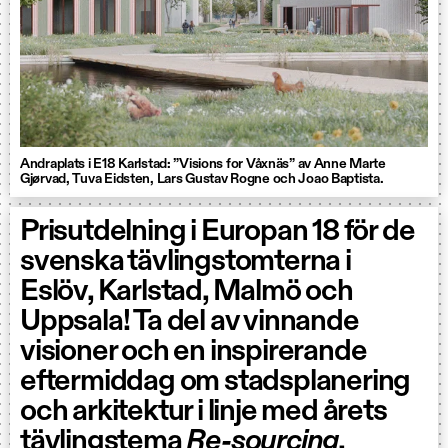
Andraplats i E18 Karlstad: ”Visions for Våxnäs” av Anne Marte
Gjørvad, Tuva Eidsten, Lars Gustav Rogne och Joao Baptista.
Prisutdelning i Europan 18 för de
svenska tävlingstomterna i
Eslöv, Karlstad, Malmö och
Uppsala! Ta del av vinnande
visioner och en inspirerande
eftermiddag om stadsplanering
och arkitektur i linje med årets
tävlingstema
Re-sourcing
.