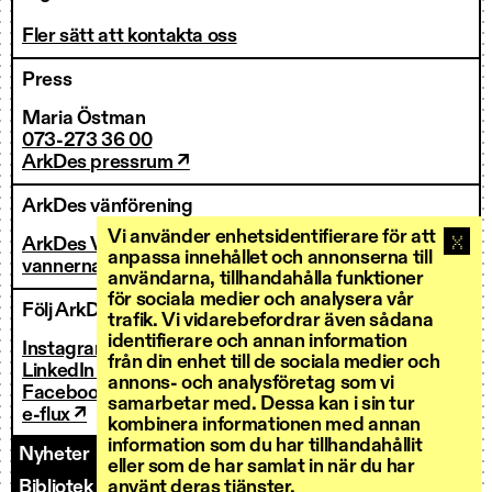
Fler sätt att kontakta oss
Press
Maria Östman
073-273 36 00
ArkDes pressrum ↗
ArkDes vänförening
Vi använder enhetsidentifierare för att
ArkDes Vänner
anpassa innehållet och annonserna till
vannerna@arkdes.se
användarna, tillhandahålla funktioner
för sociala medier och analysera vår
Följ ArkDes
trafik. Vi vidarebefordrar även sådana
identifierare och annan information
Instagram ↗
från din enhet till de sociala medier och
LinkedIn ↗
annons- och analysföretag som vi
Facebook ↗
samarbetar med. Dessa kan i sin tur
e-flux ↗
kombinera informationen med annan
information som du har tillhandahållit
Nyheter
Kontakt
Personal
Fakturering
eller som de har samlat in när du har
Bibliotek och forskarservice
Utlysningar
använt deras tjänster.