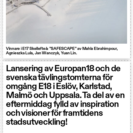
Vinnare i E17 Skellefteå: ”SAFESCAPE” av Mahla Ebrahimpour,
Agnieszka Lula, Jan Wanczyk, Yuan Lin.
Lansering av Europan18 och de
svenska tävlingstomterna för
omgång E18 i Eslöv, Karlstad,
Malmö och Uppsala. Ta del av en
eftermiddag fylld av inspiration
och visioner för framtidens
stadsutveckling!