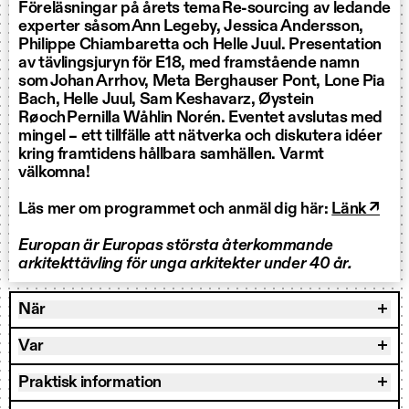
Föreläsningar på årets tema Re-sourcing av ledande
experter såsom Ann Legeby, Jessica Andersson,
Philippe Chiambaretta och Helle Juul. Presentation
av tävlingsjuryn för E18, med framstående namn
som Johan Arrhov, Meta Berghauser Pont, Lone Pia
Bach, Helle Juul, Sam Keshavarz, Øystein
Rø och Pernilla Wåhlin Norén. Eventet avslutas med
mingel – ett tillfälle att nätverka och diskutera idéer
kring framtidens hållbara samhällen. Varmt
välkomna!
Läs mer om programmet och anmäl dig här:
Länk ↗
Europan är Europas största återkommande
arkitekttävling för unga arkitekter under 40 år.
När
Var
Praktisk information