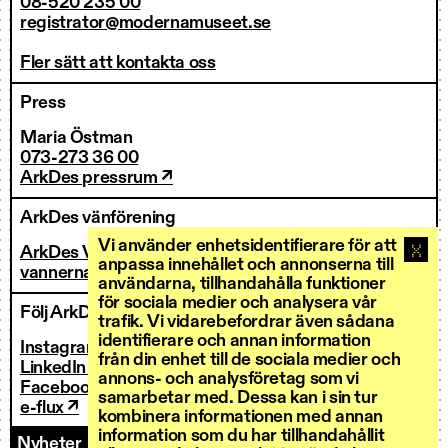
08-520 235 00
registrator@modernamuseet.se
Fler sätt att kontakta oss
Press
Maria Östman
073-273 36 00
ArkDes pressrum ↗
ArkDes vänförening
Vi använder enhetsidentifierare för att
ArkDes Vänner
anpassa innehållet och annonserna till
vannerna@arkdes.se
användarna, tillhandahålla funktioner
för sociala medier och analysera vår
Följ ArkDes
trafik. Vi vidarebefordrar även sådana
identifierare och annan information
Instagram ↗
från din enhet till de sociala medier och
LinkedIn ↗
annons- och analysföretag som vi
Facebook ↗
samarbetar med. Dessa kan i sin tur
e-flux ↗
kombinera informationen med annan
information som du har tillhandahållit
Nyheter
Kontakt
Personal
Fakturering