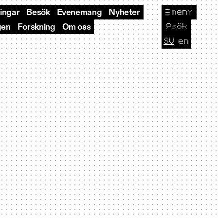
meny
ningar
Besök
Evenemang
Nyheter
🔎
sök
gen
Forskning
Om oss
SV
en
CURRENT L
Byt sp