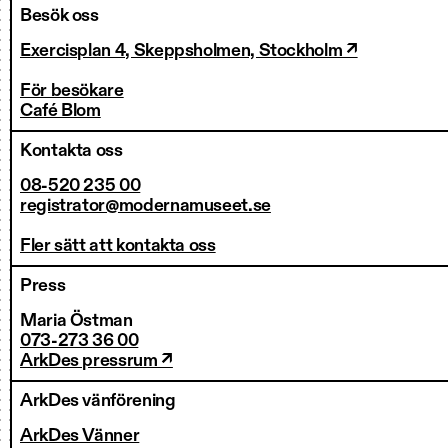
Besök oss
Exercisplan 4, Skeppsholmen, Stockholm ↗
För besökare
Café Blom
Kontakta oss
08-520 235 00
registrator@modernamuseet.se
Fler sätt att kontakta oss
Press
Maria Östman
073-273 36 00
ArkDes pressrum ↗
ArkDes vänförening
ArkDes Vänner