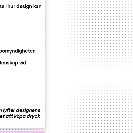
s i hur design kan
älsomyndigheten
etenskap vid
lyfter designens
det att köpa dryck