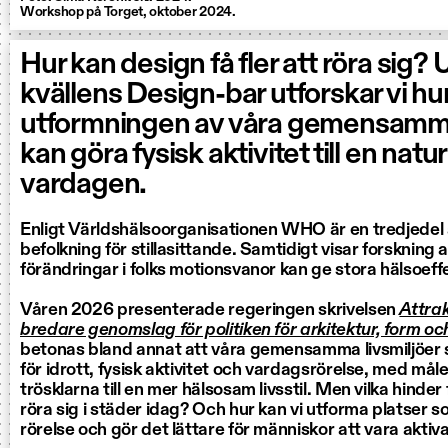
Workshop på Torget, oktober 2024.
Hur kan design få fler att röra sig?
kvällens Design-bar utforskar vi hu
utformningen av våra gemensamma
kan göra fysisk aktivitet till en natur
vardagen.
Enligt Världshälsoorganisationen WHO är en tredjedel 
befolkning för stillasittande. Samtidigt visar forskning 
förändringar i folks motionsvanor kan ge stora hälsoeff
Våren 2026 presenterade regeringen skrivelsen
Attrak
bredare genomslag för politiken för arkitektur, form oc
betonas bland annat att våra gemensamma livsmiljöer 
för idrott, fysisk aktivitet och vardagsrörelse, med mål
trösklarna till en mer hälsosam livsstil. Men vilka hinder 
röra sig i städer idag? Och hur kan vi utforma platser so
rörelse och gör det lättare för människor att vara aktiv