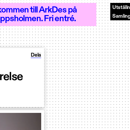
Utställ
kommen till ArkDes på
Samlin
ppsholmen. Fri entré.
 Öppet 10–20
Dela Design-bar: Designa för rörelse
Dela
relse