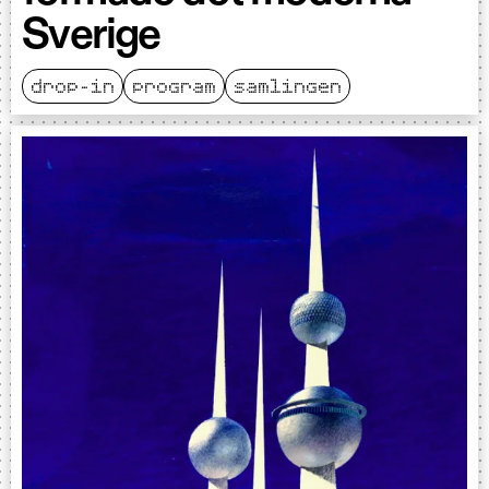
Sverige
drop-in
program
samlingen