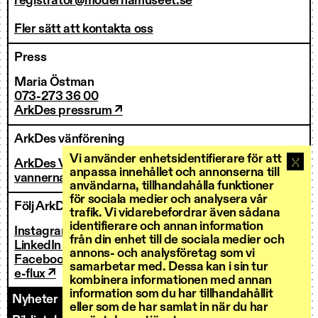
registrator@modernamuseet.se
Fler sätt att kontakta oss
Press
Maria Östman
073-273 36 00
ArkDes pressrum ↗
ArkDes vänförening
Vi använder enhetsidentifierare för att
ArkDes Vänner
anpassa innehållet och annonserna till
vannerna@arkdes.se
användarna, tillhandahålla funktioner
för sociala medier och analysera vår
Följ ArkDes
trafik. Vi vidarebefordrar även sådana
identifierare och annan information
Instagram ↗
från din enhet till de sociala medier och
LinkedIn ↗
annons- och analysföretag som vi
Facebook ↗
samarbetar med. Dessa kan i sin tur
e-flux ↗
kombinera informationen med annan
information som du har tillhandahållit
Nyheter
Kontakt
Personal
Fakturering
eller som de har samlat in när du har