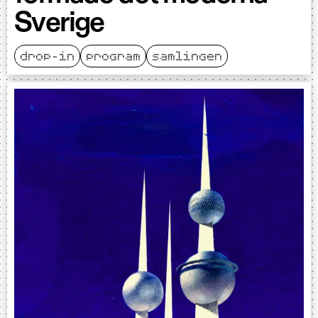
Sverige
drop-in
program
samlingen