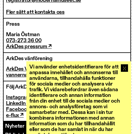
registrator@modernamuseet.se
Fler sätt att kontakta oss
Press
Maria Östman
073-273 36 00
ArkDes pressrum ↗
ArkDes vänförening
Vi använder enhetsidentifierare för att
ArkDes Vänner
anpassa innehållet och annonserna till
vannerna@arkdes.se
användarna, tillhandahålla funktioner
för sociala medier och analysera vår
Följ ArkDes
trafik. Vi vidarebefordrar även sådana
identifierare och annan information
Instagram ↗
från din enhet till de sociala medier och
LinkedIn ↗
annons- och analysföretag som vi
Facebook ↗
samarbetar med. Dessa kan i sin tur
e-flux ↗
kombinera informationen med annan
information som du har tillhandahållit
Nyheter
Kontakt
Personal
Fakturering
eller som de har samlat in när du har