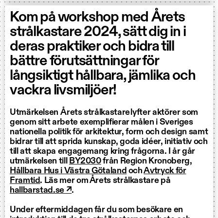
Kom på workshop med Årets
strålkastare 2024, sätt dig in i
deras praktiker och bidra till
bättre förutsättningar för
långsiktigt hållbara, jämlika och
vackra livsmiljöer!
Utmärkelsen Årets strålkastare lyfter aktörer som
genom sitt arbete exemplifierar målen i Sveriges
nationella politik för arkitektur, form och design samt
bidrar till att sprida kunskap, goda idéer, initiativ och
till att skapa engagemang kring frågorna. I år går
utmärkelsen till
BY2030
från Region Kronoberg,
Hållbara Hus i Västra Götaland
och
Avtryck för
Framtid
. Läs mer om Årets strålkastare på
hallbarstad.se ↗
.
Under eftermiddagen får du som besökare en