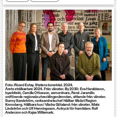
Foto: Ricard Estay. Statens konstråd. 2024.
Årets strålkastare 2024. Från vänster. By 2030: Eva Haraldsson,
byarkitekt, Camilla Ottosson, samordnare, René Jaramillo
ordförande regionala utvecklingsnämnden, sittande från vänster.
Sunny Sandström, verksamhetschef Hållbar tillväxt Region
Kronoberg. Hållbara hus i Västra Götaland: från vänster. Mats
Lindström och Ulf Henningsson. Avtryck för framtiden: Rolf
Anderzon och Kajsa Willemark.