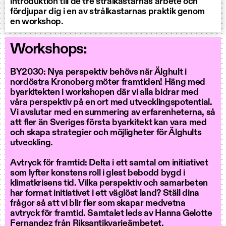
introduktion till de tre strålkastarnas arbete och
fördjupar dig i en av strålkastarnas praktik genom
en workshop.
Workshops:
BY2030: Nya perspektiv behövs när Älghult i
nordöstra Kronoberg möter framtiden! Häng med
byarkitekten i workshopen där vi alla bidrar med
våra perspektiv på en ort med utvecklingspotential.
Vi avslutar med en summering av erfarenheterna, så
att fler än Sveriges första byarkitekt kan vara med
och skapa strategier och möjligheter för Älghults
utveckling.
Avtryck för framtid: Delta i ett samtal om initiativet
som lyfter konstens roll i glest bebodd bygd i
klimatkrisens tid. Vilka perspektiv och samarbeten
har format initiativet i ett väglöst land? Ställ dina
frågor så att vi blir fler som skapar medvetna
avtryck för framtid. Samtalet leds av Hanna Gelotte
Fernandez från Riksantikvarieämbetet.