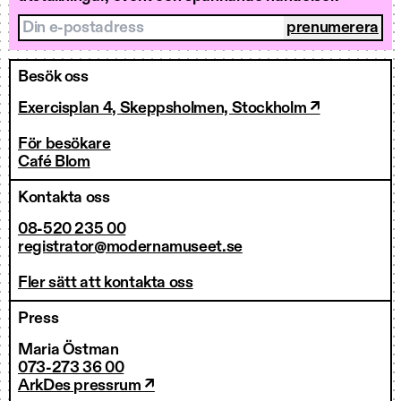
Din e-postadress
Besök oss
Exercisplan 4, Skeppsholmen, Stockholm ↗
För besökare
Café Blom
Kontakta oss
08-520 235 00
registrator@modernamuseet.se
Fler sätt att kontakta oss
Press
Maria Östman
073-273 36 00
ArkDes pressrum ↗