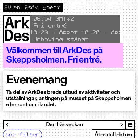
Hoppa till innehållet
SV
en
🔎
sök
meny
CURRENT LANGUAGE SVENSKA
Byt språk till English
Local time
06
54 GMT+2
Fri entré
Öppet 10–20 - Öppet 10–20 - Öppet 10–
Unboxing stängt
Välkommen till ArkDes på
Skeppsholmen. Fri entré.
Evenemang
Ta del av ArkDes breda utbud av aktiviteter och
utställningar, antingen på museet på Skeppsholmen
eller runt om i landet.
filtrera
Den här veckan
Nästa 
Föregående vecka
göm filter
Återställ datum