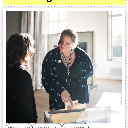
drop-in
engelska
visning