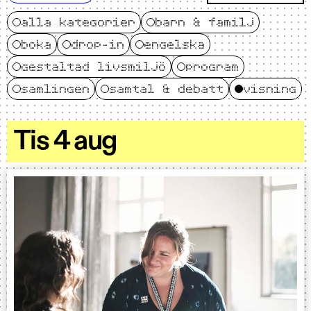
alla kategorier
barn & familj
boka
drop-in
engelska
gestaltad livsmiljö
program
samlingen
samtal & debatt
visning
Tis 4 aug