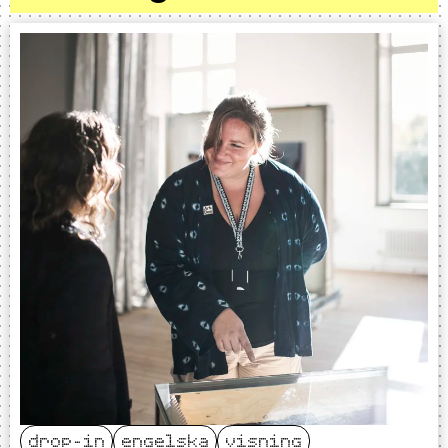
drop-in
engelska
visning