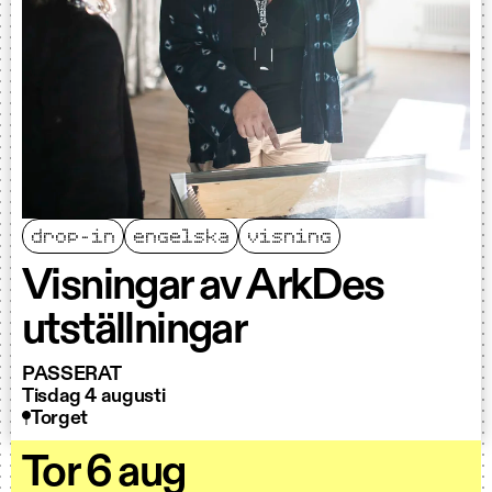
drop-in
engelska
visning
Visningar av ArkDes
utställningar
PASSERAT
Tisdag 4 augusti
Torget
Tor 6 aug