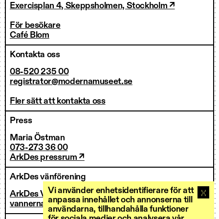
Exercisplan 4, Skeppsholmen, Stockholm ↗
För besökare
Café Blom
Kontakta oss
08-520 235 00
registrator@modernamuseet.se
Fler sätt att kontakta oss
Press
Maria Östman
073-273 36 00
ArkDes pressrum ↗
ArkDes vänförening
Vi använder enhetsidentifierare för att
ArkDes Vänner
anpassa innehållet och annonserna till
vannerna@arkdes.se
användarna, tillhandahålla funktioner
för sociala medier och analysera vår