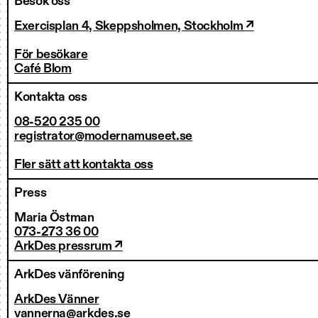
Besök oss
Exercisplan 4, Skeppsholmen, Stockholm ↗
För besökare
Café Blom
Kontakta oss
08-520 235 00
registrator@modernamuseet.se
Fler sätt att kontakta oss
Press
Maria Östman
073-273 36 00
ArkDes pressrum ↗
ArkDes vänförening
ArkDes Vänner
vannerna@arkdes.se