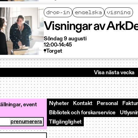
drop-in
engelska
visning
Visningar av ArkDe
Söndag 9 augusti
12:00-14:45
Torget
Visa nästa vecka
Nyheter
Kontakt
Personal
Faktur
llningar, event
Bibliotek och forskarservice
Utlysni
Tillgänglighet