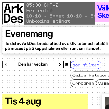
Hoppa till innehållet
Local time
05
:
30 GMT+2
Väl
Fri entré
Ske
Öppet 10–18 - Öppet 10–18 - Öppet 10
Unboxing stängt
Evenemang
Ta del av ArkDes breda utbud av aktiviteter och utställ
på museet på Skeppsholmen eller runt om i landet.
filtrera
Den här veckan
Nästa vecka
göm filter
Föregående vecka
alla kategor
program
sam
Tis 4 aug