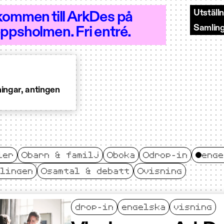
Utställ
kommen till ArkDes på
Samlin
ppsholmen. Fri entré.
–18 - Öppet 10–18
ningar, antingen
ier
barn & familj
boka
drop-in
enge
lingen
samtal & debatt
visning
drop-in
engelska
visning