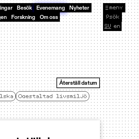
meny
ningar
Besök
Evenemang
Nyheter
🔎
sök
gen
Forskning
Om oss
SV
en
CURRENT L
Byt sp
Återställ datum
lska
gestaltad livsmiljö