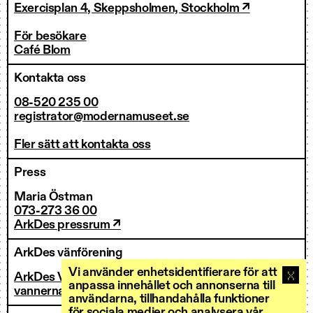
Exercisplan 4, Skeppsholmen, Stockholm ↗
För besökare
Café Blom
Kontakta oss
08-520 235 00
registrator@modernamuseet.se
Fler sätt att kontakta oss
Press
Maria Östman
073-273 36 00
ArkDes pressrum ↗
ArkDes vänförening
Vi använder enhetsidentifierare för att
ArkDes Vänner
anpassa innehållet och annonserna till
vannerna@arkdes.se
användarna, tillhandahålla funktioner
för sociala medier och analysera vår