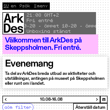
Hoppa till innehållet
SV
en
🔎
sök
meny
CURRENT LANGUAGE SVENSKA
Byt språk till English
Local time
21
08 GMT+2
Fri entré
ppet 10–20 - Öppet 10–20 - Öppet 10–2
Unboxing stängt
Välkommen till ArkDes på
Skeppsholmen. Fri entré.
Evenemang
Ta del av ArkDes breda utbud av aktiviteter och
utställningar, antingen på museet på Skeppsholmen
eller runt om i landet.
filtrera
10.08-16.08
Nästa 
Föregående vecka
göm filter
Återställ datum