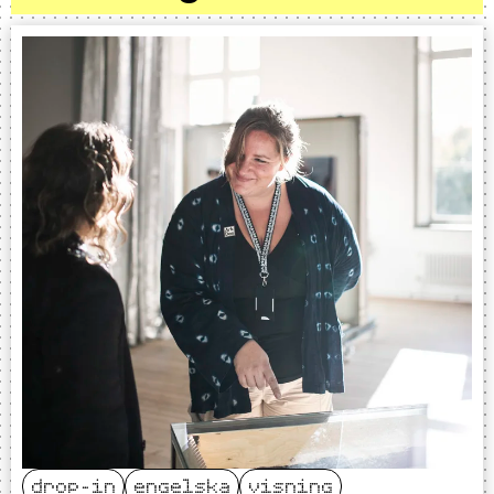
drop-in
engelska
visning