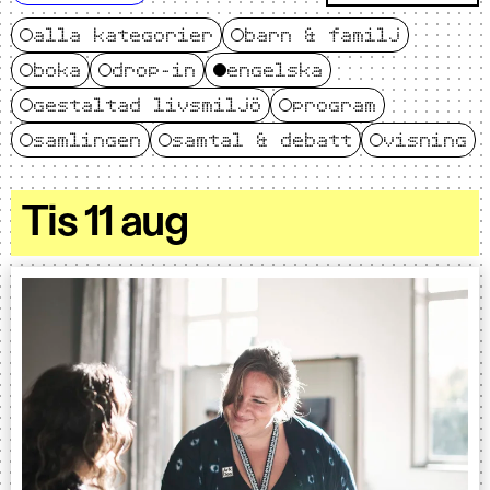
alla kategorier
barn & familj
boka
drop-in
engelska
gestaltad livsmiljö
program
samlingen
samtal & debatt
visning
Tis 11 aug