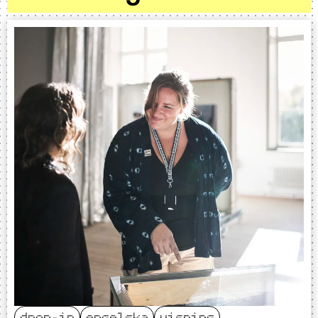
drop-in
engelska
visning