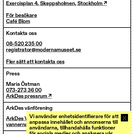
Exercisplan 4, Skeppsholmen, Stockholm ↗
För besökare
Café Blom
Kontakta oss
08-520 235 00
registrator@modernamuseet.se
Fler sätt att kontakta oss
Press
Maria Östman
073-273 36 00
ArkDes pressrum ↗
ArkDes vänförening
Vi använder enhetsidentifierare för att
ArkDes Vänner
anpassa innehållet och annonserna till
vannerna@arkdes.se
användarna, tillhandahålla funktioner
för sociala medier och analysera vår