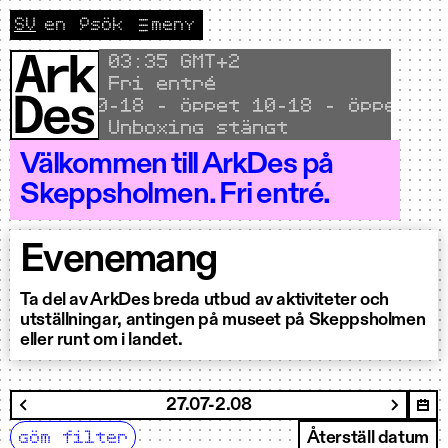
Hoppa till innehållet
SV
en
🔎
sök
meny
CURRENT LANGUAGE SVENSKA
Byt språk till English
Local time
03
35 GMT+2
Fri entré
ppet 10–18 - Öppet 10–18 - Öppet 10–1
Unboxing stängt
Välkommen till ArkDes på
Skeppsholmen. Fri entré.
Evenemang
Ta del av ArkDes breda utbud av aktiviteter och
utställningar, antingen på museet på Skeppsholmen
eller runt om i landet.
filtrera
27.07-2.08
Nästa 
Föregående vecka
göm filter
Återställ datum